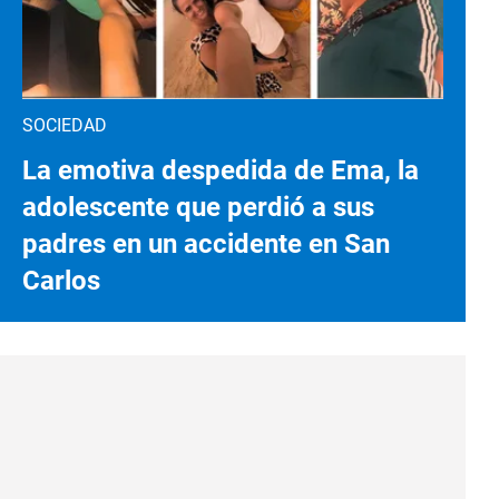
SOCIEDAD
La emotiva despedida de Ema, la
adolescente que perdió a sus
padres en un accidente en San
Carlos