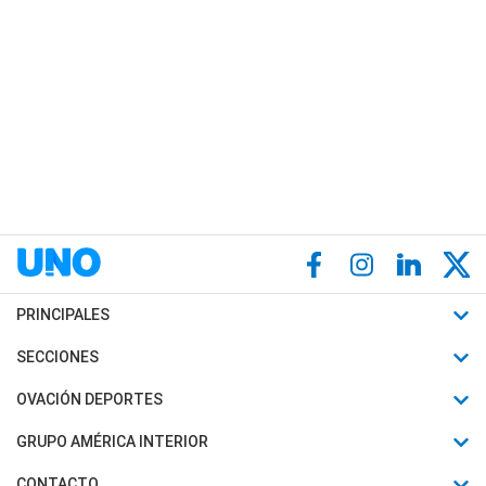
PRINCIPALES
Últimas Noticias
SECCIONES
Política
Horóscopo
OVACIÓN DEPORTES
Sociedad
Motores
Fútbol
GRUPO AMÉRICA INTERIOR
Policiales
Recetas
Mundial
Canal 7 en Vivo
CONTACTO