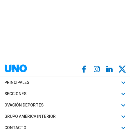
PRINCIPALES
Últimas Noticias
SECCIONES
Política
Horóscopo
OVACIÓN DEPORTES
Sociedad
Motores
Fútbol
GRUPO AMÉRICA INTERIOR
Policiales
Recetas
Mundial
Canal 7 en Vivo
CONTACTO