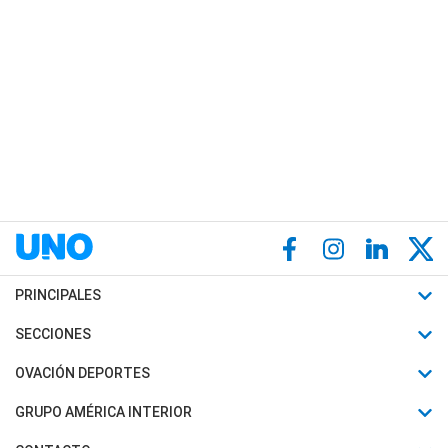
PRINCIPALES
Últimas Noticias
SECCIONES
Política
Horóscopo
OVACIÓN DEPORTES
Sociedad
Motores
Fútbol
GRUPO AMÉRICA INTERIOR
Policiales
Recetas
Mundial