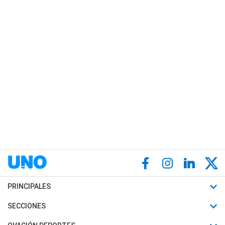
PRINCIPALES
Últimas Noticias
SECCIONES
Política