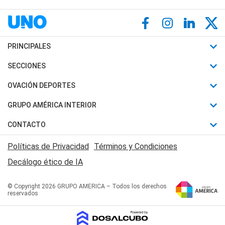
PRINCIPALES
Últimas Noticias
SECCIONES
Política
Horóscopo
OVACIÓN DEPORTES
Sociedad
Motores
Fútbol
GRUPO AMÉRICA INTERIOR
Policiales
Recetas
Mundial
Canal 7 en Vivo
CONTACTO
Judiciales
Trucos caseros
Automovilismo
Radio Nihuil
Acerca de Nosotros
Economia
Políticas de Privacidad
Términos y Condiciones
Series y Películas
Rugby
FM UNA
Contactanos
Decálogo ético de IA
Edictos y Solicitadas
Tenis
Radio Brava
Newsletter
Básquet
© Copyright 2026 GRUPO AMERICA – Todos los derechos
San Juan 8
reservados
Boxeo
Fuera de Juego