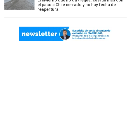
El invierno que no da tregua: casi un mes con
el paso a Chile cerrado y no hay fecha de
reapertura