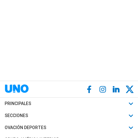
PRINCIPALES
Últimas Noticias
SECCIONES
Política
Horóscopo
OVACIÓN DEPORTES
Sociedad
Motores