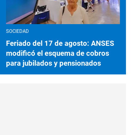
SOCIEDAD
Feriado del 17 de agosto: ANSES
modificó el esquema de cobros
para jubilados y pensionados