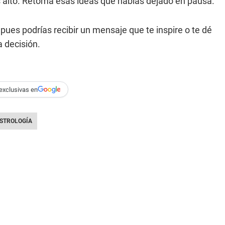
s alto. Retoma esas ideas que habías dejado en pausa.
ues podrías recibir un mensaje que te inspire o te dé
 decisión.
exclusivas en
STROLOGÍA