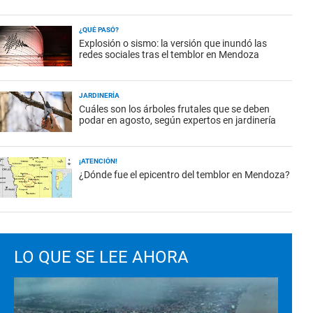
¿QUÉ PASÓ?
Explosión o sismo: la versión que inundó las
redes sociales tras el temblor en Mendoza
JARDINERÍA
Cuáles son los árboles frutales que se deben
podar en agosto, según expertos en jardinería
¡ATENCIÓN!
¿Dónde fue el epicentro del temblor en Mendoza?
LO QUE SE LEE AHORA