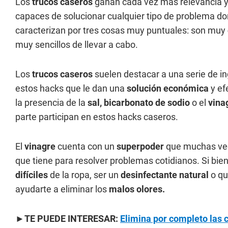
Los
trucos caseros
ganan cada vez más relevancia y 
capaces de solucionar cualquier tipo de problema do
caracterizan por tres cosas muy puntuales: son muy
muy sencillos de llevar a cabo.
Los
trucos caseros
suelen destacar a una serie de in
estos hacks que le dan una
solución económica
y ef
la presencia de la
sal,
bicarbonato de sodio
o el
vina
parte participan en estos hacks caseros.
El
vinagre
cuenta con un
superpoder
que muchas vece
que tiene para resolver problemas cotidianos. Si bie
difíciles
de la ropa, ser un
desinfectante natural
o qu
ayudarte a eliminar los
malos olores.
►TE PUEDE INTERESAR:
Elimina por completo las 