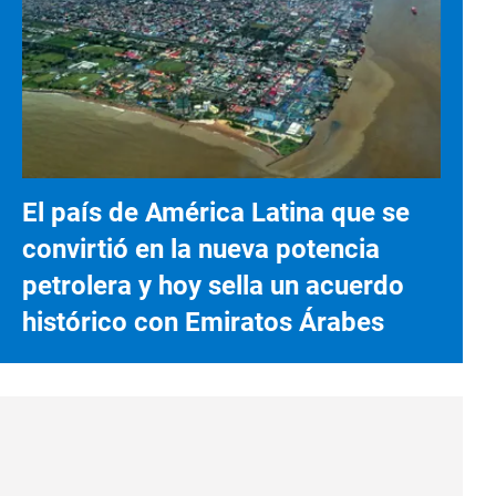
El país de América Latina que se
convirtió en la nueva potencia
petrolera y hoy sella un acuerdo
histórico con Emiratos Árabes