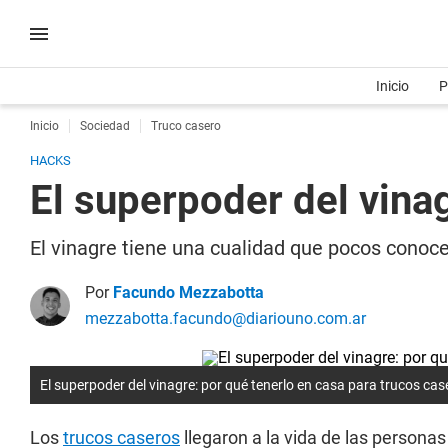
Inicio
P
Inicio
Sociedad
Truco casero
HACKS
El superpoder del vina
El vinagre tiene una cualidad que pocos conoc
Por
Facundo Mezzabotta
mezzabotta.facundo@diariouno.com.ar
El superpoder del vinagre: por qué tenerlo en casa para trucos cas
Los
trucos caseros
llegaron a la vida de las personas