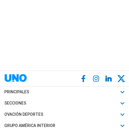
PRINCIPALES
Últimas Noticias
SECCIONES
Política
Horóscopo
OVACIÓN DEPORTES
Sociedad
Motores
Fútbol
GRUPO AMÉRICA INTERIOR