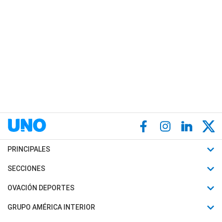
PRINCIPALES
Últimas Noticias
SECCIONES
Política
Horóscopo
OVACIÓN DEPORTES
Sociedad
Motores
Fútbol
GRUPO AMÉRICA INTERIOR
Policiales
Recetas