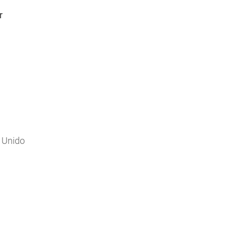
r
o Unido