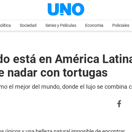
olítica
Sociedad
Series y Películas
Economia
Policiales
do está en América Latin
e nadar con tortugas
mo el mejor del mundo, donde el lujo se combina c
s únicos y una belleza natural imposible de encontrar