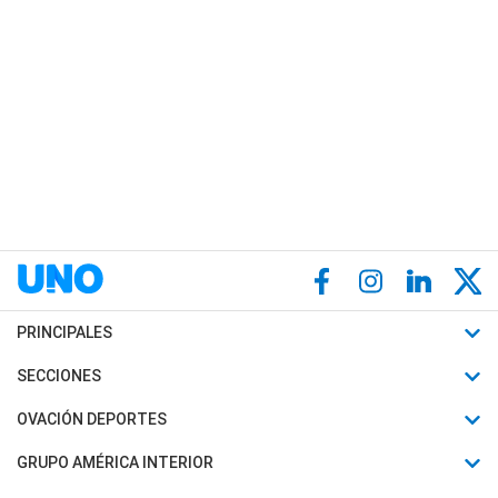
PRINCIPALES
Últimas Noticias
SECCIONES
Política
Horóscopo
OVACIÓN DEPORTES
Sociedad
Motores
Fútbol
GRUPO AMÉRICA INTERIOR
Policiales
Recetas
Mundial