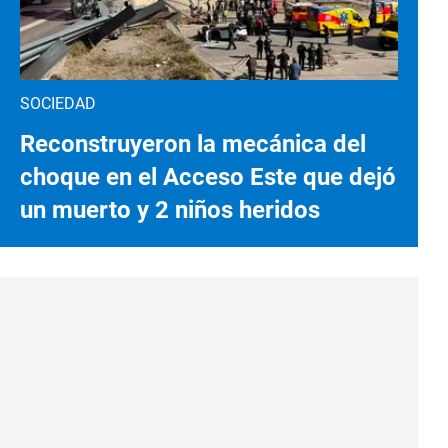
SOCIEDAD
Reconstruyeron la mecánica del
choque en el Acceso Este que dejó
un muerto y 2 niños heridos