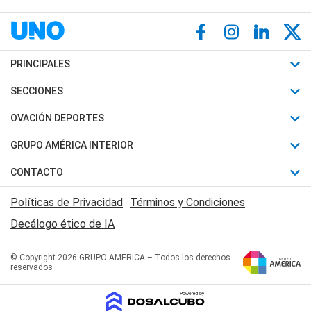
PRINCIPALES
Últimas Noticias
SECCIONES
Política
Horóscopo
OVACIÓN DEPORTES
Sociedad
Motores
Fútbol
GRUPO AMÉRICA INTERIOR
Policiales
Recetas
Mundial
Canal 7 en Vivo
CONTACTO
Judiciales
Trucos caseros
Automovilismo
Radio Nihuil
Acerca de Nosotros
Economia
Políticas de Privacidad
Términos y Condiciones
Series y Películas
Rugby
FM UNA
Contactanos
Decálogo ético de IA
Edictos y Solicitadas
Tenis
Radio Brava
Newsletter
Básquet
© Copyright 2026 GRUPO AMERICA – Todos los derechos
San Juan 8
reservados
Boxeo
Fuera de Juego