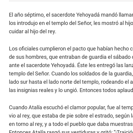
El año séptimo, el sacerdote Yehoyadá mandó llamar a 
los introdujo en el templo del Señor, les mostró al hi
cuidar al hijo del rey.
Los oficiales cumplieron el pacto que habían hecho 
de sus hombres, que entraban de guardia el sábado 
ante el sacerdote Yehoyadá. Éste les entregó las lan
templo del Señor. Cuando los soldados de la guardia,
lado sur hasta el lado norte del templo, rodeando el a
las insignias reales y lo ungió. Entonces todos aplaudie
Cuando Atalía escuchó el clamor popular, fue al tem
vio al rey, que estaba de pie sobre el estrado, según l
en torno al rey, y a todo el pueblo que daba muestra
Entonces Atalía rasgó sus vestiduras y gritó: “¡Traición