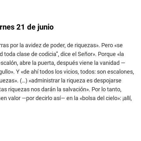
rnes 21 de junio
s por la avidez de poder, de riquezas». Pero «se
 toda clase de codicia”, dice el Señor». Porque «la
escalón, abre la puerta, después viene la vanidad —
gullo». Y «de ahí todos los vicios, todos: son escalones,
quezas». (…) «administrar la riqueza es despojarse
s riquezas nos darán la salvación». Por lo tanto,
n valor —por decirlo así— en la «bolsa del cielo»: ¡allí,