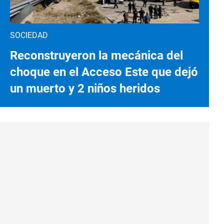
SOCIEDAD
Reconstruyeron la mecánica del
choque en el Acceso Este que dejó
un muerto y 2 niños heridos