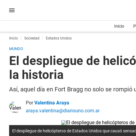
Inicio
P
Inicio
Sociedad
Estados Unidos
MUNDO
El despliegue de helic
la historia
Así, aquel día en Fort Bragg no solo se rompió u
Por
Valentina Araya
araya.valentina@diariouno.com.ar
El despliegue de helicópteros de Estados Unidos que causó sensa