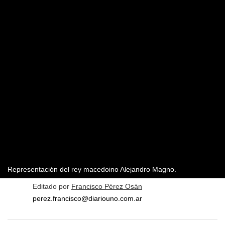
Representación del rey macedoino Alejandro Magno.
Editado por
Francisco Pérez Osán
perez.francisco@diariouno.com.ar