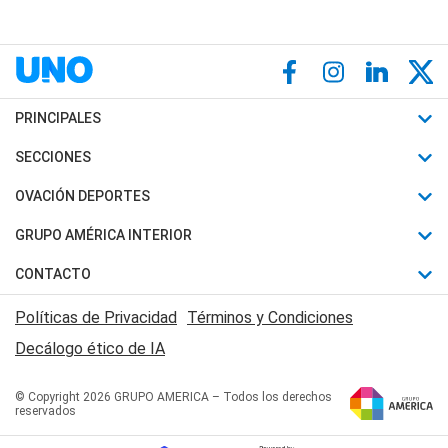
PRINCIPALES
Últimas Noticias
SECCIONES
Política
Horóscopo
OVACIÓN DEPORTES
Sociedad
Motores
Fútbol
GRUPO AMÉRICA INTERIOR
Policiales
Recetas
Mundial
Canal 7 en Vivo
CONTACTO
Judiciales
Trucos caseros
Automovilismo
Radio Nihuil
Acerca de Nosotros
Economia
Políticas de Privacidad
Términos y Condiciones
Series y Películas
Rugby
FM UNA
Contactanos
Decálogo ético de IA
Edictos y Solicitadas
Tenis
Radio Brava
Newsletter
Básquet
© Copyright 2026 GRUPO AMERICA – Todos los derechos
San Juan 8
reservados
Boxeo