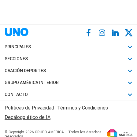
PRINCIPALES
Últimas Noticias
SECCIONES
Política
Horóscopo
OVACIÓN DEPORTES
Sociedad
Motores
Fútbol
GRUPO AMÉRICA INTERIOR
Policiales
Recetas
Mundial
Canal 7 en Vivo
CONTACTO
Judiciales
Trucos caseros
Automovilismo
Radio Nihuil
Acerca de Nosotros
Economia
Políticas de Privacidad
Términos y Condiciones
Series y Películas
Rugby
FM UNA
Contactanos
Decálogo ético de IA
Edictos y Solicitadas
Tenis
Radio Brava
Newsletter
Básquet
© Copyright 2026 GRUPO AMERICA – Todos los derechos
San Juan 8
reservados