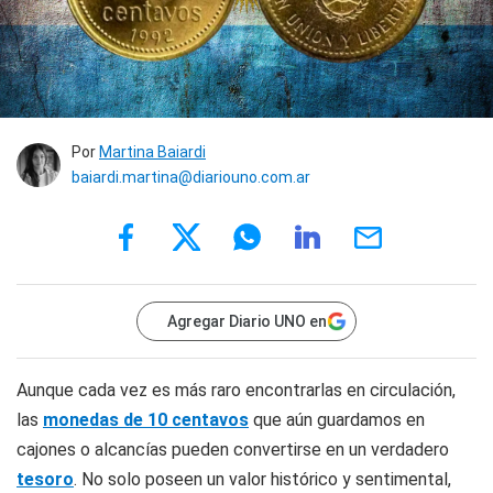
Por
Martina Baiardi
baiardi.martina@diariouno.com.ar
Agregar Diario UNO en
Aunque cada vez es más raro encontrarlas en circulación,
las
monedas de 10 centavos
que aún guardamos en
cajones o alcancías pueden convertirse en un verdadero
tesoro
. No solo poseen un valor histórico y sentimental,