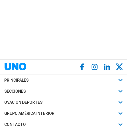
PRINCIPALES
Últimas Noticias
SECCIONES
Política
Horóscopo
OVACIÓN DEPORTES
Sociedad
Motores
Fútbol
GRUPO AMÉRICA INTERIOR
Policiales
Recetas
Mundial
Canal 7 en Vivo
CONTACTO