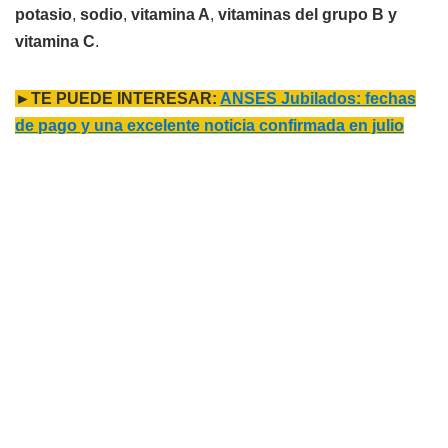
potasio
,
sodio
,
vitamina A
,
vitaminas del grupo B y
vitamina C
.
►TE PUEDE INTERESAR:
ANSES Jubilados: fechas
de pago y una excelente noticia confirmada en julio