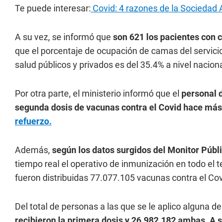
Te puede interesar:
Covid: 4 razones de la Sociedad A
A su vez, se informó que
son 621 los pacientes con c
que el porcentaje de ocupación de camas del servici
salud públicos y privados es del 35.4% a nivel nacio
Por otra parte, el ministerio informó que el
personal d
segunda dosis de vacunas contra el Covid hace má
refuerzo.
Además,
según los datos surgidos del Monitor Públ
tiempo real el operativo de inmunización en todo el t
fueron distribuidas 77.077.105 vacunas contra el Cov
Del total de personas a las que se le aplico alguna d
recibieron la primera dosis y 26.982.182 ambas. A s