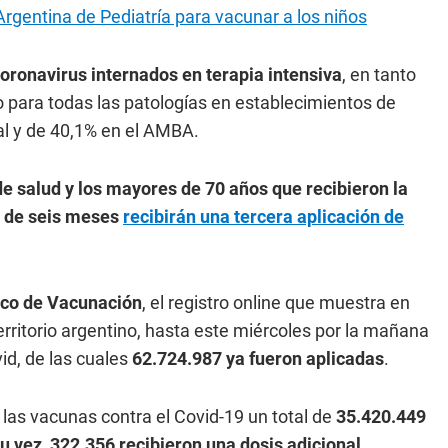
rgentina de Pediatría para vacunar a los niños
oronavirus internados en terapia intensiva
, en tanto
o para todas las patologías en establecimientos de
nal y de 40,1% en el AMBA.
e salud y los mayores de 70 años que recibieron la
s de seis meses
recibirán una tercera aplicación de
ico de Vacunación
, el registro online que muestra en
erritorio argentino, hasta este miércoles por la mañana
id, de las cuales
62.724.987 ya fueron aplicadas
.
e las vacunas contra el Covid-19 un total de
35.420.449
u vez, 322.356 recibieron una dosis adicional.