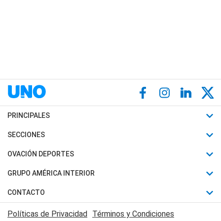
PRINCIPALES
Últimas Noticias
SECCIONES
Política
Horóscopo
OVACIÓN DEPORTES
Sociedad
Motores
Fútbol
GRUPO AMÉRICA INTERIOR
Policiales
Recetas
Mundial
Canal 7 en Vivo
CONTACTO
Judiciales
Trucos caseros
Automovilismo
Radio Nihuil
Acerca de Nosotros
Economia
Políticas de Privacidad
Términos y Condiciones
Series y Películas
Rugby