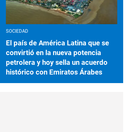
SOCIEDAD
El país de América Latina que se
convirtió en la nueva potencia
petrolera y hoy sella un acuerdo
histórico con Emiratos Árabes