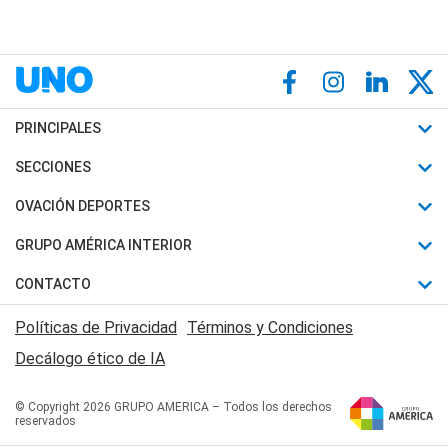
PRINCIPALES
Últimas Noticias
SECCIONES
Política
Horóscopo
OVACIÓN DEPORTES
Sociedad
Motores
Fútbol
GRUPO AMÉRICA INTERIOR
Policiales
Recetas
Mundial
Canal 7 en Vivo
CONTACTO
Judiciales
Trucos caseros
Automovilismo
Radio Nihuil
Acerca de Nosotros
Economia
Políticas de Privacidad
Términos y Condiciones
Series y Películas
Rugby
FM UNA
Contactanos
Decálogo ético de IA
Edictos y Solicitadas
Tenis
Radio Brava
Newsletter
Básquet
© Copyright 2026 GRUPO AMERICA – Todos los derechos
San Juan 8
reservados
Boxeo