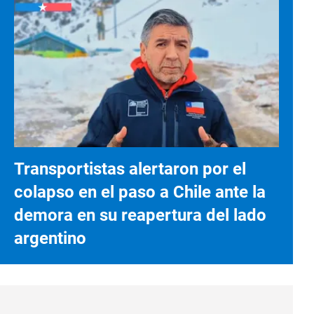
Transportistas alertaron por el
colapso en el paso a Chile ante la
demora en su reapertura del lado
argentino