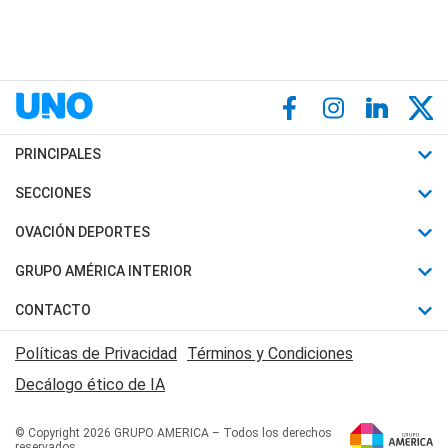
PRINCIPALES
Últimas Noticias
SECCIONES
Política
Horóscopo
OVACIÓN DEPORTES
Sociedad
Motores
Fútbol
GRUPO AMÉRICA INTERIOR
Policiales
Recetas
Mundial
Canal 7 en Vivo
CONTACTO
Judiciales
Trucos caseros
Automovilismo
Radio Nihuil
Acerca de Nosotros
Economia
Políticas de Privacidad
Términos y Condiciones
Series y Películas
Rugby
FM UNA
Contactanos
Decálogo ético de IA
Edictos y Solicitadas
Tenis
Radio Brava
Newsletter
Básquet
© Copyright 2026 GRUPO AMERICA – Todos los derechos
San Juan 8
reservados