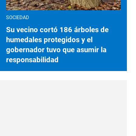
SOCIEDAD
Su vecino cortó 186 árboles de
humedales protegidos y el
gobernador tuvo que asumir la
responsabilidad