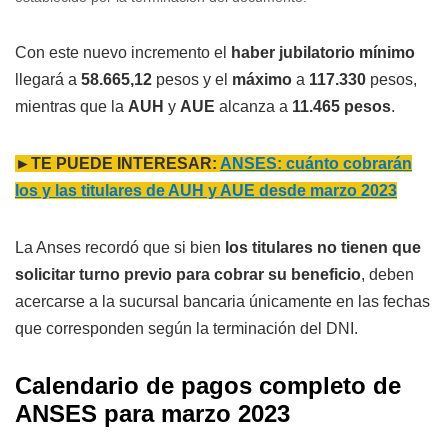
Con este nuevo incremento el
haber jubilatorio mínimo
llegará a
58.665,12
pesos y el
máximo
a
117.330
pesos,
mientras que la
AUH
y
AUE
alcanza a
11.465 pesos
.
►TE PUEDE INTERESAR:
ANSES: cuánto cobrarán
los y las titulares de AUH y AUE desde marzo 2023
La Anses recordó que si bien
los titulares no tienen que
solicitar turno previo para cobrar su beneficio
, deben
acercarse a la sucursal bancaria únicamente en las fechas
que corresponden según la terminación del DNI.
Calendario de pagos completo de
ANSES para marzo 2023