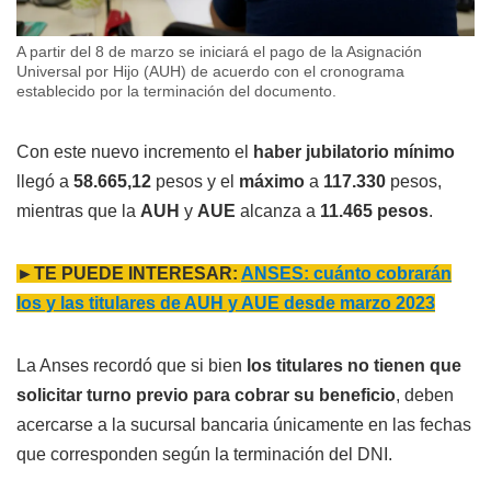
A partir del 8 de marzo se iniciará el pago de la Asignación
Universal por Hijo (AUH) de acuerdo con el cronograma
establecido por la terminación del documento.
Con este nuevo incremento el
haber jubilatorio mínimo
llegó a
58.665,12
pesos y el
máximo
a
117.330
pesos,
mientras que la
AUH
y
AUE
alcanza a
11.465 pesos
.
►TE PUEDE INTERESAR:
ANSES: cuánto cobrarán
los y las titulares de AUH y AUE desde marzo 2023
La Anses recordó que si bien
los titulares no tienen que
solicitar turno previo para cobrar su beneficio
, deben
acercarse a la sucursal bancaria únicamente en las fechas
que corresponden según la terminación del DNI.