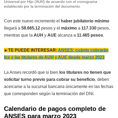
Universal por Hijo (AUH) de acuerdo con el cronograma
establecido por la terminación del documento.
Con este nuevo incremento el
haber jubilatorio mínimo
llegará a
58.665,12
pesos y el
máximo
a
117.330
pesos,
mientras que la
AUH
y
AUE
alcanza a
11.465 pesos
.
►TE PUEDE INTERESAR:
ANSES: cuánto cobrarán
los y las titulares de AUH y AUE desde marzo 2023
La Anses recordó que si bien
los titulares no tienen que
solicitar turno previo para cobrar su beneficio
, deben
acercarse a la sucursal bancaria únicamente en las fechas
que corresponden según la terminación del DNI.
Calendario de pagos completo de
ANSES para marzo 2023