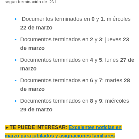
según terminación de DNI.
Documentos terminados en
0
y
1
: miércoles
22 de marzo
Documentos terminados en
2
y
3
: jueves
23
de marzo
Documentos terminados en
4
y
5
: lunes
27 de
marzo
Documentos terminados en
6
y
7
: martes
28
de marzo
Documentos terminados en
8
y
9
: miércoles
29 de marzo
►TE PUEDE INTERESAR:
Excelentes noticias en
marzo para jubilados y asignaciones familiares