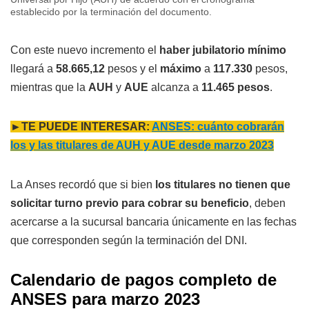
establecido por la terminación del documento.
Con este nuevo incremento el
haber jubilatorio mínimo
llegará a
58.665,12
pesos y el
máximo
a
117.330
pesos,
mientras que la
AUH
y
AUE
alcanza a
11.465 pesos
.
►TE PUEDE INTERESAR:
ANSES: cuánto cobrarán
los y las titulares de AUH y AUE desde marzo 2023
La Anses recordó que si bien
los titulares no tienen que
solicitar turno previo para cobrar su beneficio
, deben
acercarse a la sucursal bancaria únicamente en las fechas
que corresponden según la terminación del DNI.
Calendario de pagos completo de
ANSES para marzo 2023