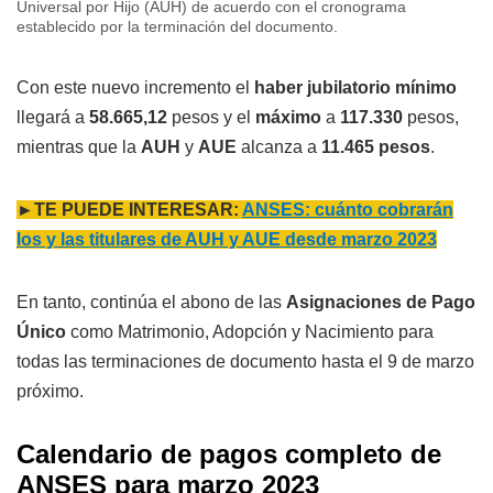
Universal por Hijo (AUH) de acuerdo con el cronograma
establecido por la terminación del documento.
Con este nuevo incremento el
haber jubilatorio mínimo
llegará a
58.665,12
pesos y el
máximo
a
117.330
pesos,
mientras que la
AUH
y
AUE
alcanza a
11.465 pesos
.
►TE PUEDE INTERESAR:
ANSES: cuánto cobrarán
los y las titulares de AUH y AUE desde marzo 2023
En tanto, continúa el abono de las
Asignaciones de Pago
Único
como Matrimonio, Adopción y Nacimiento para
todas las terminaciones de documento hasta el 9 de marzo
próximo.
Calendario de pagos completo de
ANSES para marzo 2023