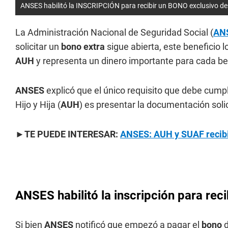
ANSES habilitó la INSCRIPCIÓN para recibir un BONO exclusivo d
La Administración Nacional de Seguridad Social (
AN
solicitar un
bono extra
sigue abierta, este beneficio 
AUH
y representa un dinero importante para cada ben
ANSES
explicó que el único requisito que debe cumpli
Hijo y Hija (
AUH
) es presentar la documentación solic
►TE PUEDE INTERESAR:
ANSES: AUH y SUAF recibie
ANSES habilitó la inscripción para rec
Si bien
ANSES
notificó que empezó a pagar el
bono