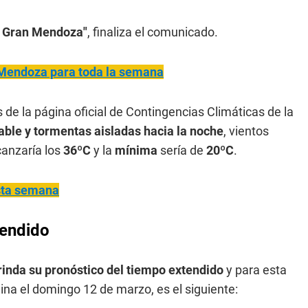
l Gran Mendoza"
, finaliza el comunicado.
 Mendoza para toda la semana
és de la página oficial de Contingencias Climáticas de la
able y tormentas aisladas hacia la noche
, vientos
canzaría los
36ºC
y la
mínima
sería de
20ºC
.
sta semana
tendido
rinda su pronóstico del tiempo extendido
y para esta
na el domingo 12 de marzo, es el siguiente: