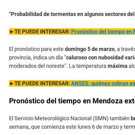
"Probabilidad de tormentas en algunos sectores de
►TE PUEDE INTERESAR:
Pronóstico del tiempo en
El pronóstico para este
domingo 5 de marzo
, a trav
provincia, indica un día "
caluroso con nubosidad vari
moderados del noreste". La temperatura
máxima
al
►TE PUEDE INTERESAR:
ANSES: quiénes cobran e
Pronóstico del tiempo en Mendoza ex
El Servicio Meteorológico Nacional (SMN) también
b
semana, que comienza este lunes 6 de marzo y termi