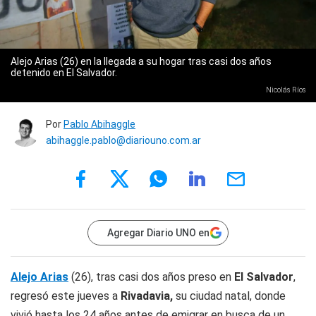
Alejo Arias (26) en la llegada a su hogar tras casi dos años
detenido en El Salvador.
Nicolás Ríos
Por
Pablo Abihaggle
abihaggle.pablo@diariouno.com.ar
Agregar Diario UNO en
Alejo Arias
(26), tras casi dos años preso en
El Salvador
,
regresó este jueves a
Rivadavia,
su ciudad natal, donde
vivió hasta los 24 años antes de emigrar en busca de un