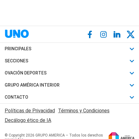
PRINCIPALES
Últimas Noticias
SECCIONES
Política
Horóscopo
OVACIÓN DEPORTES
Sociedad
Motores
Fútbol
GRUPO AMÉRICA INTERIOR
Policiales
Recetas
Mundial
Canal 7 en Vivo
CONTACTO
Judiciales
Trucos caseros
Automovilismo
Radio Nihuil
Acerca de Nosotros
Economia
Políticas de Privacidad
Términos y Condiciones
Series y Películas
Rugby
FM UNA
Contactanos
Decálogo ético de IA
Edictos y Solicitadas
Tenis
Radio Brava
Newsletter
Básquet
© Copyright 2026 GRUPO AMERICA – Todos los derechos
San Juan 8