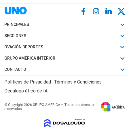
PRINCIPALES
Últimas Noticias
SECCIONES
Política
Horóscopo
OVACIÓN DEPORTES
Sociedad
Motores
Fútbol
GRUPO AMÉRICA INTERIOR
Policiales
Recetas
Mundial
Canal 7 en Vivo
CONTACTO
Judiciales
Trucos caseros
Automovilismo
Radio Nihuil
Acerca de Nosotros
Economia
Políticas de Privacidad
Términos y Condiciones
Series y Películas
Rugby
FM UNA
Contactanos
Decálogo ético de IA
Edictos y Solicitadas
Tenis
Radio Brava
Newsletter
Básquet
© Copyright 2026 GRUPO AMERICA – Todos los derechos
San Juan 8
reservados
Boxeo
Fuera de Juego