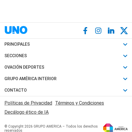
PRINCIPALES
Últimas Noticias
SECCIONES
Política
Horóscopo
OVACIÓN DEPORTES
Sociedad
Motores
Fútbol
GRUPO AMÉRICA INTERIOR
Policiales
Recetas
Mundial
Canal 7 en Vivo
CONTACTO
Judiciales
Trucos caseros
Automovilismo
Radio Nihuil
Acerca de Nosotros
Economia
Políticas de Privacidad
Términos y Condiciones
Series y Películas
Rugby
FM UNA
Contactanos
Decálogo ético de IA
Edictos y Solicitadas
Tenis
Radio Brava
Newsletter
Básquet
© Copyright 2026 GRUPO AMERICA – Todos los derechos
San Juan 8
reservados