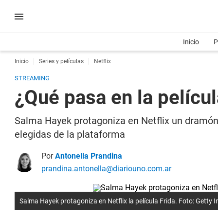
Inicio
P
Inicio
Series y películas
Netflix
STREAMING
¿Qué pasa en la pelícu
Salma Hayek protagoniza en Netflix un dramón 
elegidas de la plataforma
Por
Antonella Prandina
prandina.antonella@diariouno.com.ar
Salma Hayek protagoniza en Netflix la película Frida. Foto: Getty 