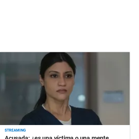
STREAMING
Acusada: ¿es una víctima o una mente