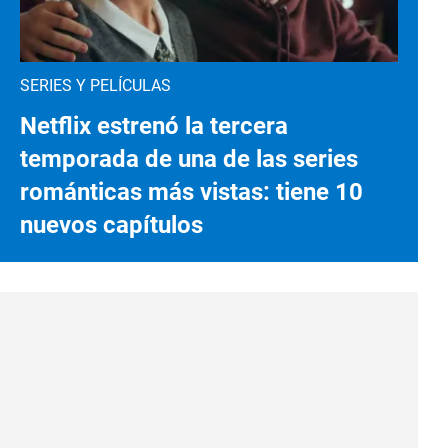
SERIES Y PELÍCULAS
Netflix estrenó la tercera
temporada de una de las series
románticas más vistas: tiene 10
nuevos capítulos