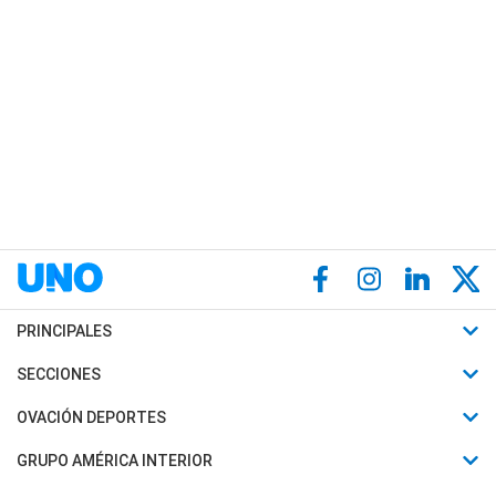
PRINCIPALES
Últimas Noticias
SECCIONES
Política
Horóscopo
OVACIÓN DEPORTES
Sociedad
Motores
Fútbol
GRUPO AMÉRICA INTERIOR
Policiales
Recetas
Mundial