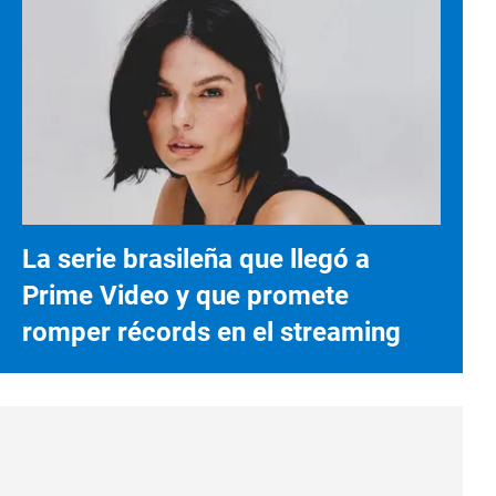
La serie brasileña que llegó a
Prime Video y que promete
romper récords en el streaming