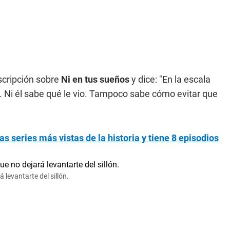
scripción sobre
Ni en tus sueños
y dice: "En la escala
do. Ni él sabe qué le vio. Tampoco sabe cómo evitar que
las series más vistas de la historia y tiene 8 episodios
 levantarte del sillón.