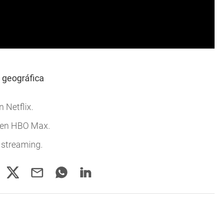
a geográfica
 Netflix.
r en HBO Max.
 streaming.