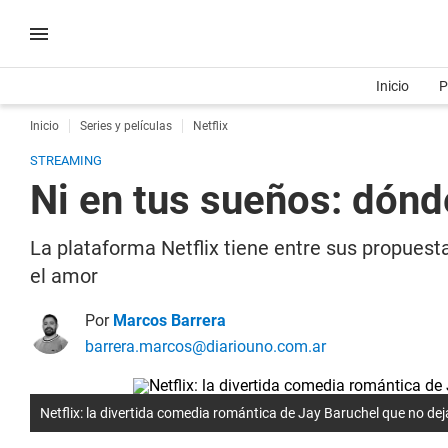
Inicio
P
Inicio
Series y películas
Netflix
STREAMING
Ni en tus sueños: dónd
La plataforma Netflix tiene entre sus propuest
el amor
Por
Marcos Barrera
barrera.marcos@diariouno.com.ar
Netflix: la divertida comedia romántica de Jay Baruchel que no deja