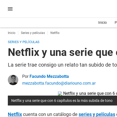
Inicio
P
Inicio
Series y películas
Netflix
SERIES Y PELÍCULAS
Netflix y una serie que
La serie trae consigo un relato tan subido de 
Por
Facundo Mezzabotta
mezzabotta.facundo@diariouno.com.ar
Netflix y una serie que con 6 capítulos es la más subida de tono
Netflix
cuenta con un catálogo de
series y películas