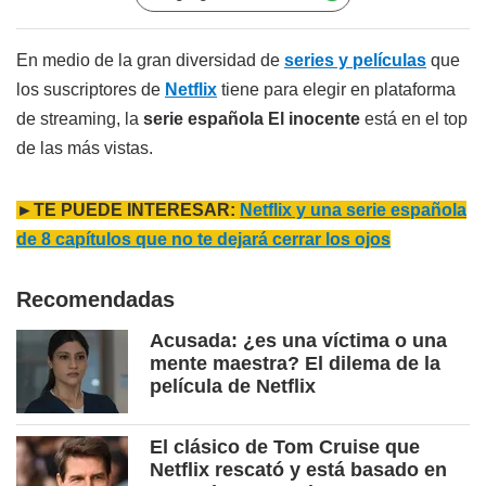
En medio de la gran diversidad de
series y películas
que
los suscriptores de
Netflix
tiene para elegir en plataforma
de streaming, la
serie española
El inocente
está en el top
de las más vistas.
►TE PUEDE INTERESAR:
Netflix y una serie española
de 8 capítulos que no te dejará cerrar los ojos
Recomendadas
Acusada: ¿es una víctima o una
mente maestra? El dilema de la
película de Netflix
El clásico de Tom Cruise que
Netflix rescató y está basado en