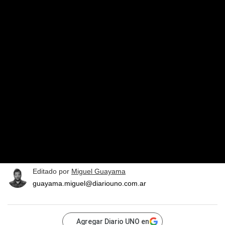
Editado por
Miguel Guayama
guayama.miguel@diariouno.com.ar
Agregar Diario UNO en