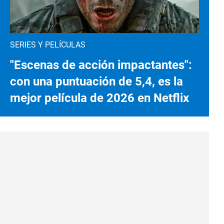
SERIES Y PELÍCULAS
"Escenas de acción impactantes":
con una puntuación de 5,4, es la
mejor película de 2026 en Netflix