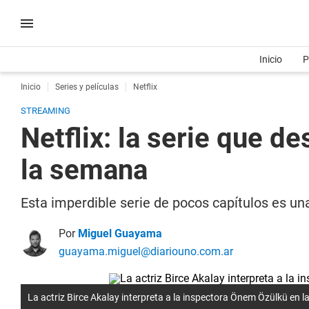
Inicio
P
Inicio
Series y películas
Netflix
STREAMING
Netflix: la serie que d
la semana
Esta imperdible serie de pocos capítulos es un
Por
Miguel Guayama
guayama.miguel@diariouno.com.ar
La actriz Birce Akalay interpreta a la inspectora Önem Özülkü en la 