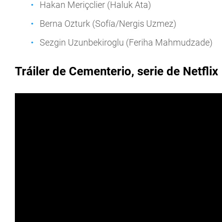
Hakan Meriçclier (Haluk Ata)
Berna Ozturk (Sofía/Nergis Uzmez)
Sezgin Uzunbekiroglu (Feriha Mahmudzade)
Tráiler de Cementerio, serie de Netflix