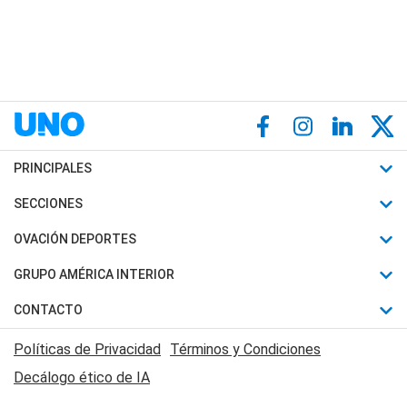
PRINCIPALES
Últimas Noticias
SECCIONES
Política
Horóscopo
OVACIÓN DEPORTES
Sociedad
Motores
Fútbol
GRUPO AMÉRICA INTERIOR
Policiales
Recetas
Mundial
Canal 7 en Vivo
CONTACTO
Judiciales
Trucos caseros
Automovilismo
Radio Nihuil
Acerca de Nosotros
Economia
Políticas de Privacidad
Términos y Condiciones
Series y Películas
Rugby
FM UNA
Contactanos
Decálogo ético de IA
Edictos y Solicitadas
Tenis
Radio Brava
Newsletter