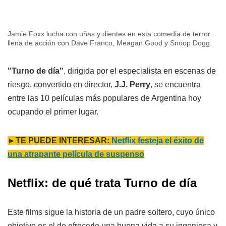
Jamie Foxx lucha con uñas y dientes en esta comedia de terror
llena de acción con Dave Franco, Meagan Good y Snoop Dogg.
"Turno de día"
, dirigida por el especialista en escenas de
riesgo, convertido en director,
J.J. Perry
, se encuentra
entre las 10 películas más populares de Argentina hoy
ocupando el primer lugar.
►TE PUEDE INTERESAR:
Netflix festeja el éxito de
una atrapante película de suspenso
Netflix: de qué trata
Turno de día
Este films sigue la historia de un padre soltero, cuyo único
objetivo es el de ofrecerle una buena vida a su ingeniosa y