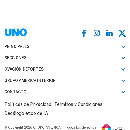
PRINCIPALES
Últimas Noticias
SECCIONES
Política
Horóscopo
OVACIÓN DEPORTES
Sociedad
Motores
Fútbol
GRUPO AMÉRICA INTERIOR
Policiales
Recetas
Mundial
Canal 7 en Vivo
CONTACTO
Judiciales
Trucos caseros
Automovilismo
Radio Nihuil
Acerca de Nosotros
Economia
Políticas de Privacidad
Términos y Condiciones
Series y Películas
Rugby
FM UNA
Contactanos
Decálogo ético de IA
Edictos y Solicitadas
Tenis
Radio Brava
Newsletter
Básquet
© Copyright 2026 GRUPO AMERICA – Todos los derechos
San Juan 8