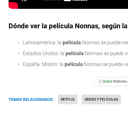
Dónde ver la película Nonnas, según l
Latinoamérica: la
película
Nonnas se puede ve
Estados Unidos: la
película
Nonnas se puede v
España: Misión: la
película
Nonnas se puede v
+
Gratis:
Noticias 
TEMAS RELACIONADOS:
NETFLIX
SERIES Y PELÍCULAS