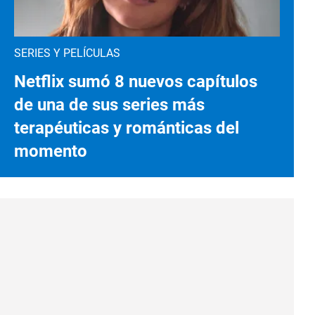
SERIES Y PELÍCULAS
Netflix sumó 8 nuevos capítulos
de una de sus series más
terapéuticas y románticas del
momento