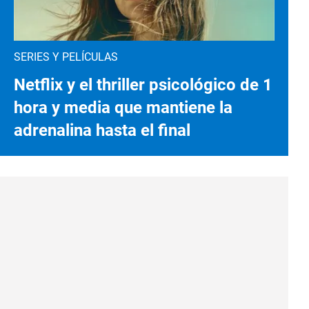
SERIES Y PELÍCULAS
Netflix y el thriller psicológico de 1
hora y media que mantiene la
adrenalina hasta el final